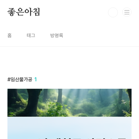
본문 바로가기
좋은아침
홈
태그
방명록
임산물가공
1