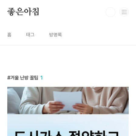
본문 바로가기
좋은아침
홈
태그
방명록
겨울 난방 꿀팁
1