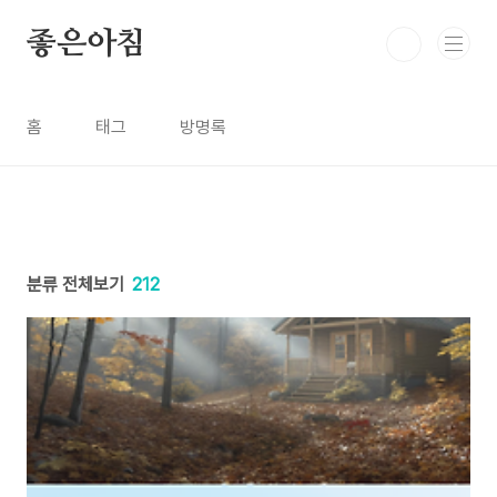
본문 바로가기
좋은아침
홈
태그
방명록
분류 전체보기
212