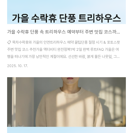
가을 수락휴 단풍 속 트리하우스 예약부터 주변 맛집 코스까지 완벽 정리
📋 목차수락휴와 가을의 인연트리하우스 예약 꿀팁단풍 절정 시기 & 포토스팟
주변 맛집 코스 추천가을 액티비티 완전정복1박 2일 완벽 루트FAQ 가을은 여
행을 떠나기에 가장 낭만적인 계절이에요. 선선한 바람, 붉게 물든 나뭇잎, 그리
고 햇살마저도 따뜻한 색으로 물드는 시기죠. 이런 계절을 온전히 느끼고 싶다
2025. 10. 17.
면 '수락휴 트리하우스'만큼 찰떡인 장소는 드물 거예요. 수락산 자락 아래 자연
과 맞닿은 이곳은, 단풍으로 물든 가을의 풍경을 가장 가까이서 만끽할 수 있는
힐링 공간이에요. 오늘은 제가 직접 경험해본 수락휴의 트리하우스 예약부터
주변 맛집, 그리고 가을 감성 가득한 코스까지 쫙 정리해 드릴게요 🍁 🍂 수락
휴와 가을의 인연 수락휴는 경기 남양주와 의정부 사이에 위치한 수락산 자락
에 조성된 힐링 복..