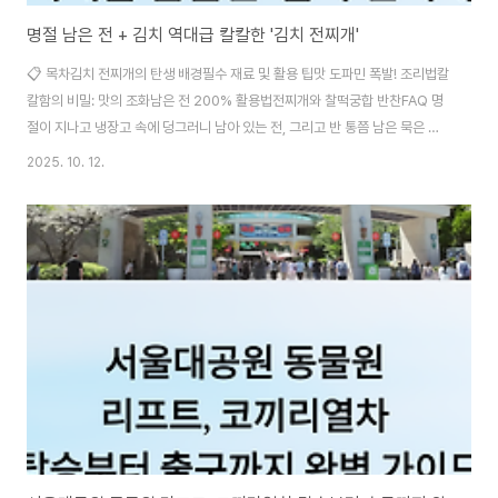
명절 남은 전 + 김치 역대급 칼칼한 '김치 전찌개'
📋 목차김치 전찌개의 탄생 배경필수 재료 및 활용 팁맛 도파민 폭발! 조리법칼
칼함의 비밀: 맛의 조화남은 전 200% 활용법전찌개와 찰떡궁합 반찬FAQ 명
절이 지나고 냉장고 속에 덩그러니 남아 있는 전, 그리고 반 통쯤 남은 묵은 김
치... 이 두 가지를 그냥 버리기엔 너무 아깝지 않나요? 바로 여기서 진짜 '냉장
2025. 10. 12.
고 파먹기 종결'이 시작돼요! 🤩 기존의 찌개보다 훨씬 진하고 깊은 맛, 전의 고
소함과 김치의 칼칼함이 만나 기막힌 조화를 이루는 요리! 이름하여 '김치 전찌
개'예요. 이건 진짜 해보면 그저 전과 김치를 처리하는 레벨이 아니라, 새롭게
탄생한 별미로 느껴질 거예요. 🍲🍳 김치 전찌개의 탄생 배경 명절 다음 날이
면 어김없이 등장하는 풍경이 있어요. 남은 잡채, 전, 고기... 특히 다양..