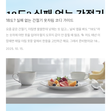
18도? 실패 없는 간절기 옷차림 코디 가이드
요즘 같은 간절기, 아침엔 쌀쌀한데 낮에는 또 덥고… 날씨 앱을 봐도 “18도”라
는 숫자에 어떤 옷을 입어야 할지 도무지 감이 안 잡힐 때 많죠. 🌀 저도 매년 이
맘때면 매일 아침 옷장 앞에서 한참을 고민하곤 해요. 그래서 준비했어요! 18도
에서 실내외 어디서든 실패 없이 입을 수 있는 코디 가이드 5가지✨ 캐주얼부
2025. 10. 15.
터 데이트룩까지, 딱 이 글 하나면 고민 끝! 패션 센스가 없어도 ‘그럴듯한’ 옷차
림을 완성할 수 있게 도와드릴게요. 😎 📋 목차캐주얼룩 코디오피스룩 코디데
이트룩 코디야외활동룩 코디꾸안꾸 데일리룩FAQ 👕 캐주얼룩 코디 18도에서
가장 편안하고 실패 확률 낮은 옷차림은 역시 캐주얼룩이에요. 맨투맨, 데님 자
켓, 코튼 팬츠 조합은 기본 중 기본! 상의는 적당한 두께감의 긴팔 티셔츠나..