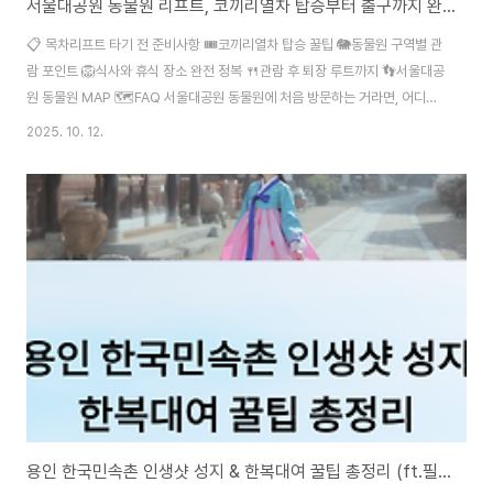
서울대공원 동물원 리프트, 코끼리열차 탑승부터 출구까지 완벽 가이드
📋 목차리프트 타기 전 준비사항 🎟️코끼리열차 탑승 꿀팁 🐘동물원 구역별 관
람 포인트 🦁식사와 휴식 장소 완전 정복 🍴관람 후 퇴장 루트까지 👣서울대공
원 동물원 MAP 🗺️FAQ 서울대공원 동물원에 처음 방문하는 거라면, 어디로
가야 할지, 뭘 먼저 봐야 할지 많이 헷갈릴 수 있어요. 저도 처음 갔을 때 리프트
2025. 10. 12.
타는 곳 찾느라 20분은 헤맸던 기억이 나요. 그래서 이 글에서는 리프트 타기
부터 마지막 출구로 나올 때까지의 완벽한 동선을 알려드릴게요. 특히 가족 단
위나 어린이와 함께하는 분들에게 유용한 관람 루트, 체력 안배 꿀팁, 쉬어가기
좋은 공간도 함께 소개해드려요. 실제로 걷는 길 기준으로 동선 따라 구성했기
때문에 마치 함께 걷는 듯한 기분이 들 거예요. 자, 그럼 리프트 타기 전 어..
용인 한국민속촌 인생샷 성지 & 한복대여 꿀팁 총정리 (ft.필수 코스)