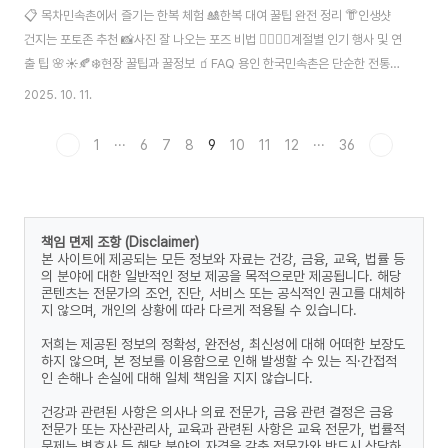
📋 목차민속촌에서 즐기는 한복 체험 🎎한복 대여 꿀팁 완전 정리 👘인생샷
건지는 포토존 추천 📸사진 잘 나오는 포즈 비법 🧍‍♀️🧍‍♂️계절별 인기 행사 및 연
출 팁 🌸☀️🍂❄️현장 꿀팁과 꿀정보 🧃FAQ 용인 한국민속촌은 단순한 전통문
화 테마파크를 넘어서, 한복을 입고 조선 시대를 살아보는 듯한 특별한 체험이
2025. 10. 11.
가능한 곳이에요. 특히 MZ세대 사이에서는 ‘인생샷 성지’로도 유명한데요. 전
통 의상을 입고 SNS에 올릴 감성 사진을 남길 수 있어서 연인, 친구, 가족 단위
1
···
6
7
8
9
10
11
12
···
36
로 많은 분들이 찾고 있어요. 여기에선 그냥 걷기만 해도 그림이 되고, 포즈 하
나만 잘 잡아도 드라마 주인공처럼 멋진 사진이 나와요. 오늘은 한국민속촌에
서 한복을 제대로 즐기고, 멋진 인생샷을 남길 수 있는 모든 꿀팁을 낱..
책임 면제 조항 (Disclaimer)
본 사이트에 제공되는 모든 정보와 자료는 건강, 금융, 교육, 법률 등
의 분야에 대한 일반적인 정보 제공을 목적으로만 제공됩니다. 해당
콘텐츠는 전문가의 조언, 진단, 서비스 또는 공식적인 권고를 대체하
지 않으며, 개인의 상황에 따라 다르게 적용될 수 있습니다.
저희는 제공된 정보의 정확성, 완전성, 최신성에 대해 어떠한 보장도
하지 않으며, 본 정보를 이용함으로 인해 발생할 수 있는 직·간접적
인 손해나 손실에 대해 일체 책임을 지지 않습니다.
건강과 관련된 사항은 의사나 의료 전문가, 금융 관련 결정은 금융
전문가 또는 자산관리사, 교육과 관련된 사항은 교육 전문가, 법률적
문제는 변호사 등 해당 분야의 자격을 갖춘 전문가와 반드시 상담하