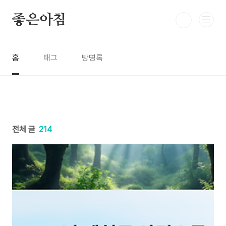
본문 바로가기
좋은아침
홈
태그
방명록
전체 글
214