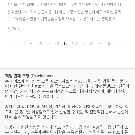
창작물 보호, 얼마나 중요할까요? 내가 만든 콘텐츠가 무단으로 사용된다면 정
말 억울할 거예요. 이런 문제를 예방하는 가장 확실한 방법이 바로 저작권 등록
이에요! 많은 사람들이 저작권은 저절로 보호된다고 생각하지만, 등록을 해두
면 법적 효력을 더욱 확실하게 가질 수 있어요. 그렇다면 저작권 등록은 어떻게
2025. 5. 5.
진행될까요? 절차와 필요 서류, 비용까지 자세히 알아볼게요! 😊 📖 저작권이
란 무엇일까? 저작권은 창작자가 만든 문학, 음악, 미술, 영화, 소프트웨어 등의
1
···
16
17
18
19
20
21
22
···
36
창작물을 보호하는 법적 권리예요. 저작권이 있으면 창작물의 사용, 배포, 복제
등을 법적으로 통제할 수 있죠. 우리나라에서는 저작권법에 따라 창작물이 만
들어지는 순간부터 자동으로 보호받아요. 하지만, 법적 분쟁이 발생했을 때 명
확한 증거를 남기기..
책임 면제 조항 (Disclaimer)
본 사이트에 제공되는 모든 정보와 자료는 건강, 금융, 교육, 법률 등의 분야
에 대한 일반적인 정보 제공을 목적으로만 제공됩니다. 해당 콘텐츠는 전문가
의 조언, 진단, 서비스 또는 공식적인 권고를 대체하지 않으며, 개인의 상황에
따라 다르게 적용될 수 있습니다.
저희는 제공된 정보의 정확성, 완전성, 최신성에 대해 어떠한 보장도 하지 않
으며, 본 정보를 이용함으로 인해 발생할 수 있는 직·간접적인 손해나 손실에
대해 일체 책임을 지지 않습니다.
건강과 관련된 사항은 의사나 의료 전문가, 금융 관련 결정은 금융 전문가 또
는 자산관리사, 교육과 관련된 사항은 교육 전문가, 법률적 문제는 변호사 등