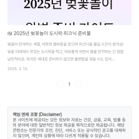
🍱 2025년 벚꽃놀이 도시락·피크닉 준비물
벚꽃이 만개하는 계절, 따뜻한 봄바람을 맞으며 피크닉을 즐길 시간이 왔어요!
벚꽃 아래에서 맛있는 도시락을 먹고, 여유롭게 쉬면서 봄을 만끽하는 건 정말
낭만적이죠. 하지만 제대로 준비하지 않으면 불편함을 겪을 수도 있어
요. 2025년 벚꽃놀이를 더욱 완벽하게 즐길 수 있도록 필수 준비물, 추천 도시
2025. 3. 13.
락 메뉴, 음식 보관 방법 등 다양한 정보를 알려드릴게요. 함께 봄날의 피크닉을
완벽하게 준비해볼까요? 🌸🍱 2025. 봄꽃 꽃나무 개화 예측지도 바로보기 산
1
림행정미디어센터 > 보도자료" data-og-description="산림청 - 행정정보
> 산림행정미디어센터 > 보도자료" data-og-host="www.forest.go.kr"
data-og-source-url="https://lrl.kr/fEk..
책임 면제 조항 (Disclaimer)
본 사이트에 제공되는 모든 정보와 자료는 건강, 금융, 교육, 법률 등
의 분야에 대한 일반적인 정보 제공을 목적으로만 제공됩니다. 해당
콘텐츠는 전문가의 조언, 진단, 서비스 또는 공식적인 권고를 대체하
지 않으며, 개인의 상황에 따라 다르게 적용될 수 있습니다.