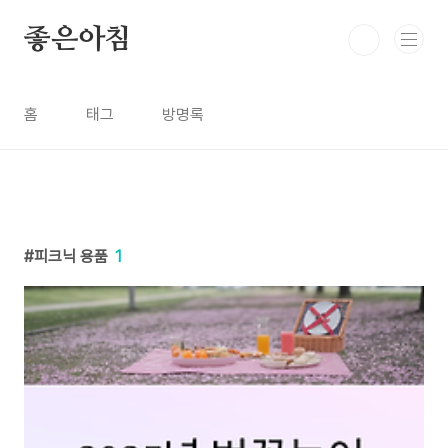
본문 바로가기
좋은아침
홈
태그
방명록
피크닉 용품
1