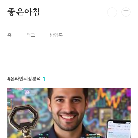
본문 바로가기
좋은아침
홈
태그
방명록
온라인시장분석
1