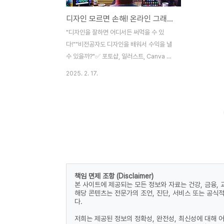
디자인 모르면 손해! 온라인 그래픽 디자인 기초 🎨
"디자인을 잘하면 어디서든 써먹을 수 있
다!""비전공자도 디자인을 배워서 수익을 낼
수 있을까?"✅ 포토샵, 일러스트, Canva 등
필수 디자인 툴 완전 정복✅ SNS, 로고, 브랜
2025. 2. 17.
드 디자인을 쉽게 만드는 방법✅ 디자인으로
돈 버는 방법까지! 초보자를 위한 가이드지금
부터 디자인을 모르는 사람도 쉽게 시작할 수
있는 그래픽 디자인 기초를 알려드릴게요! 🚀
📌 온라인 디자인의 개념과 중요성"디자인을
잘하면 어디에서든 써먹을 수 있다!"🎨 디자
인이 중요한 이유✔ 브랜딩의 핵심 요소 – 로
고, 웹사이트, SNS 디자인이 브랜드 이미지
책임 면제 조항 (Disclaimer)
를 결정✔ 콘텐츠 가독성 & 전달력 향상 – 잘
본 사이트에 제공되는 모든 정보와 자료는 건강, 금융,
만든 디자인은 메시지를 효과적으로 전달✔
해당 콘텐츠는 전문가의 조언, 진단, 서비스 또는 공식
디지털 마케팅 필수 요소 – 광고, 배너, 썸네
다.
일, 카드 뉴스 등에서 필수💡 결론??..
저희는 제공된 정보의 정확성, 완전성, 최신성에 대해 어