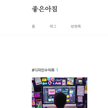
본문 바로가기
좋은아침
홈
태그
방명록
디자인수익화
1