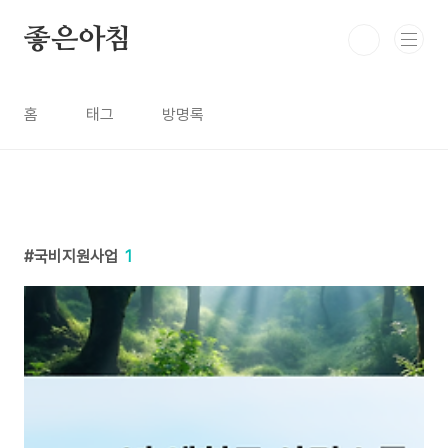
본문 바로가기
좋은아침
홈
태그
방명록
국비지원사업
1