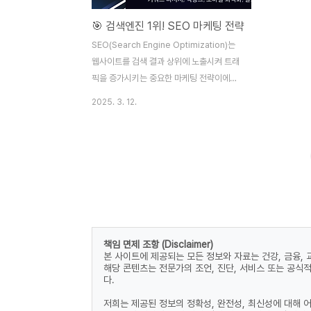
🎯 검색엔진 1위! SEO 마케팅 전략
SEO(Search Engine Optimization)는
웹사이트를 검색 결과 상위에 노출시켜 트래
픽을 증가시키는 중요한 마케팅 전략이에요.
📈 검색엔진 1위를 목표로, 이번 글에서는
2025. 3. 12.
SEO의 기본부터 고급 전략까지 모든 노하우
를 알려드릴게요. 특히 키워드 리서치, 백링
크 활용, 모바일 최적화, 최신 알고리즘 대응
법까지 실질적인 팁을 가득 담았어요. 지금부
터 SEO 마케팅의 핵심 비법을 하나씩 알아
볼까요? 😉🔍 SEO 기본 개념과 핵심 원
리 구글 SEO 최적화 영상 확인하기 SEO는
'검색엔진 최적화'를 의미해요. 구글, 네이버,
책임 면제 조항 (Disclaimer)
빙(Bing)과 같은 검색엔진에서 특정 키워드
본 사이트에 제공되는 모든 정보와 자료는 건강, 금융,
에 대해 웹사이트가 상위에 노출되도록 만드
해당 콘텐츠는 전문가의 조언, 진단, 서비스 또는 공식
는 작업이에요. SEO의 목표는 자연 검색 결
다.
과(Organic Search)에서..
저희는 제공된 정보의 정확성, 완전성, 최신성에 대해 어