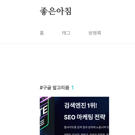
본문 바로가기
좋은아침
홈
태그
방명록
구글 알고리즘
1