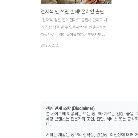
전자책 안 쓰면 손해! 온라인 출판으로 수익 내기 📚💰
"전자책, 정말 돈이 될까?""출판사 없이도 내
가 직접 책을 낼 수 있을까?""한 번 출판하면
자동으로 수익이 들어올까?"✅ 초보자도 쉽
게 전자책을 출판하는 방법 완벽 가이드!✅
2025. 2. 2.
아마존, 교보문고 등 다양한 출판 플랫폼 비
교 분석!✅ 마케팅 & 자동화 전략으로 지속적
인 수익 창출법 공개!이 글을 끝까지 읽으면
전자책 출판을 통해 수익을 내는 방법을 확실
히 알게 될 거예요. 🚀📌 전자책 시장의 성장
과 전망"전자책 시장, 정말 성장하고 있을
까?"📈 전자책 시장이 뜨는 이유✔ 출판 비용
이 거의 없다 – 종이책과 달리 인쇄비 & 물류
책임 면제 조항 (Disclaimer)
비 없음✔ 누구나 저자가 될 수 있다 – 출판사
본 사이트에 제공되는 모든 정보와 자료는 건강, 금융,
를 거치지 않아도 가능✔ 글로벌 시장 진출
해당 콘텐츠는 전문가의 조언, 진단, 서비스 또는 공식
가능 – 아마존, 구글 플레이북, 리디북스 등
다.
활용 가능✔ 자동화된 수익 모델 – 한 ..
저희는 제공된 정보의 정확성, 완전성, 최신성에 대해 어