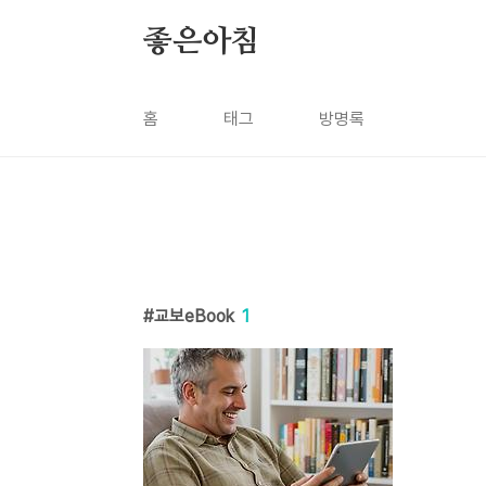
본문 바로가기
좋은아침
홈
태그
방명록
교보eBook
1