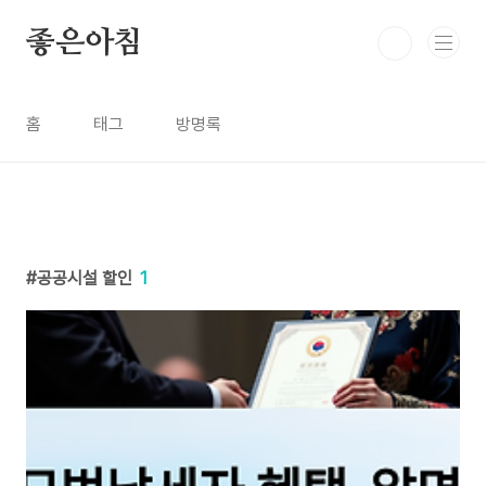
본문 바로가기
좋은아침
홈
태그
방명록
공공시설 할인
1